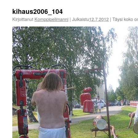
kihaus2006_104
Kirjoittanut
Komppipelimanni
|
Julkaistu
12.7.2012
|
Täysi koko 