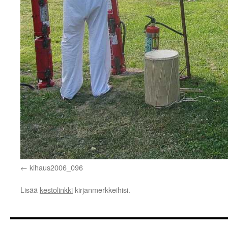
kihaus2006_096
Lisää
kestolinkki
kirjanmerkkeihisi.