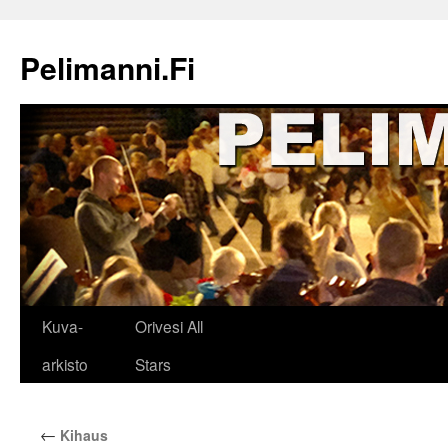
Siirry
sisältöön
Pelimanni.Fi
Kuva-
Orivesi All
arkisto
Stars
←
Kihaus