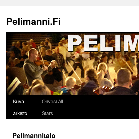
Siirry
sisältöön
Pelimanni.Fi
Kuva-
Orivesi All
arkisto
Stars
Pelimannitalo