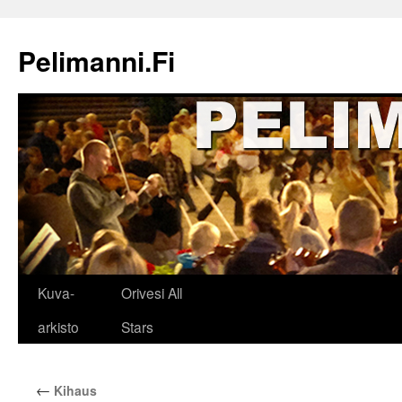
Siirry
sisältöön
Pelimanni.Fi
Kuva-
Orivesi All
arkisto
Stars
←
Kihaus