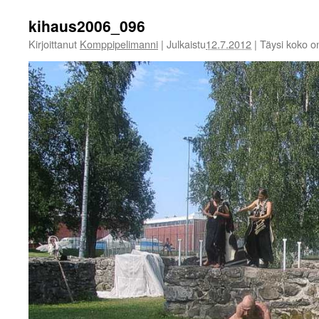
kihaus2006_096
Kirjoittanut
Komppipelimanni
|
Julkaistu
12.7.2012
|
Täysi koko 