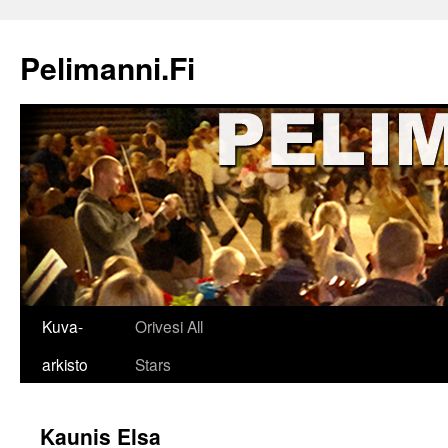
Siirry
sisältöön
Pelimanni.Fi
Kuva-
Orivesi All
arkisto
Stars
Kaunis Elsa