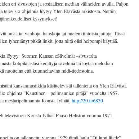
eiden eri sivustojen ja sosiaalisen median välineiden avulla. Paljon
ja televisio-ohjelmia löytyy Ylen Elävästä arkistosta. Nettiin
kijänoikeudelliset kysymykset!
tyviä uusia tai vanhoja, hauskoja tai mielenkiintoisia juttuja. Tässä
en lyhentänyt pitkät linkit, jotta niitä olisi helpompi käyttää.
kia löytyy Suomen Kansan eSävelmät –sivustolta
omasta kotipitäjästäsi kerättyjä sävelmiä tai löytää melodian
ekä nuotteina että kuunneltavina midi-tiedostoina.
istäni kansanmusiikkia käsittelevistä tallenteita on Ylen Elävästä
adio-ohjelma ”Kaustinen – pelimannien pitäjä” vuodelta 1957.
aa mestaripelimannia Konsta Jylhää.
http://20.fi/6830
li televisioon Konsta Jylhää Paavo Helistön vuonna 1971.
neilta on tallennettu vuonna 1979 tämä laulu ”Oi lumi liitele”.