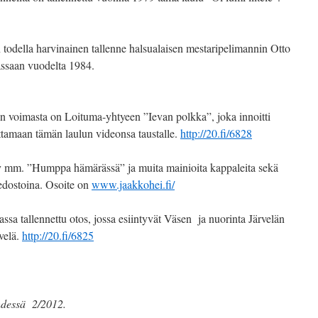
todella harvinainen tallenne halsualaisen mestaripelimannin Otto
assaan vuodelta 1984.
tin voimasta on Loituma-yhtyeen ”Ievan polkka”, joka innoitti
ttamaan tämän laulun videonsa taustalle.
http://20.fi/6828
yy mm. ”Humppa hämärässä” ja muita mainioita kappaleita sekä
iedostoina. Osoite on
www.jaakkohei.fi/
ssa tallennettu otos, jossa esiintyvät Väsen ja nuorinta Järvelän
velä.
http://20.fi/6825
ehdessä 2/2012.