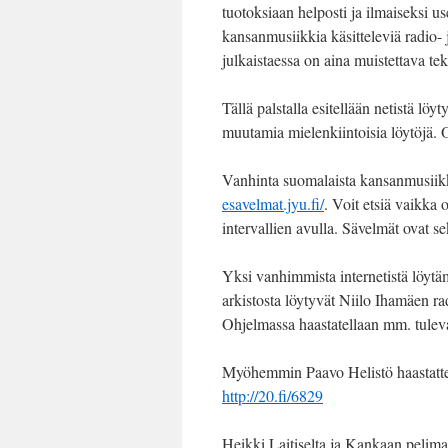
tuotoksiaan helposti ja ilmaiseksi us
kansanmusiikkia käsitteleviä radio- 
julkaistaessa on aina muistettava te
Tällä palstalla esitellään netistä löy
muutamia mielenkiintoisia löytöjä. Ol
Vanhinta suomalaista kansanmusiik
esavelmat.jyu.fi/
. Voit etsiä vaikka 
intervallien avulla. Sävelmät ovat s
Yksi vanhimmista internetistä löytäm
arkistosta löytyvät Niilo Ihamäen r
Ohjelmassa haastatellaan mm. tulev
Myöhemmin Paavo Helistö haastatte
http://20.fi/6829
Heikki Laitiselta ja Kankaan peliman