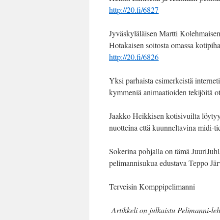
http://20.fi/6827
Jyväskyläläisen Martti Kolehmaisen 
Hotakaisen soitosta omassa kotipih
http://20.fi/6826
Yksi parhaista esimerkeistä interne
kymmeniä animaatioiden tekijöitä o
Jaakko Heikkisen kotisivuilta löyt
nuotteina että kuunneltavina midi-t
Sokerina pohjalla on tämä JuuriJuhla
pelimannisukua edustava Teppo Jär
Terveisin Komppipelimanni
Artikkeli on julkaistu Pelimanni-l