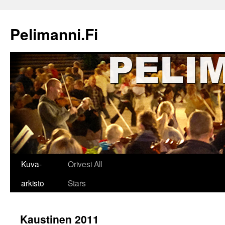
Siirry
sisältöön
Pelimanni.Fi
Kuva-
Orivesi All
arkisto
Stars
Kaustinen 2011