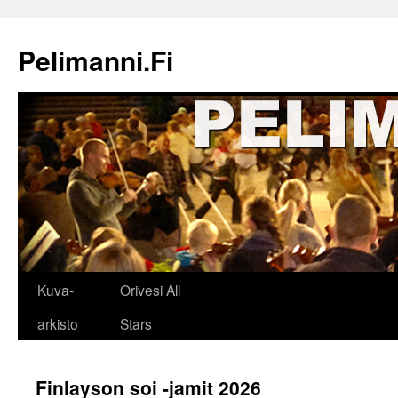
Siirry
sisältöön
Pelimanni.Fi
Kuva-
Orivesi All
arkisto
Stars
Finlayson soi -jamit 2026