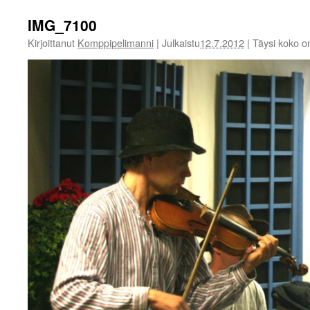
IMG_7100
Kirjoittanut
Komppipelimanni
|
Julkaistu
12.7.2012
|
Täysi koko 