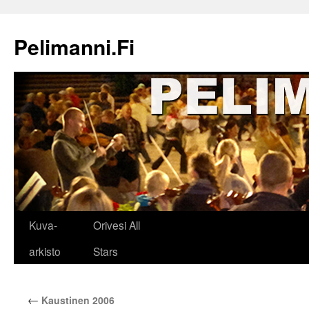
Siirry
sisältöön
Pelimanni.Fi
Kuva-
Orivesi All
arkisto
Stars
←
Kaustinen 2006