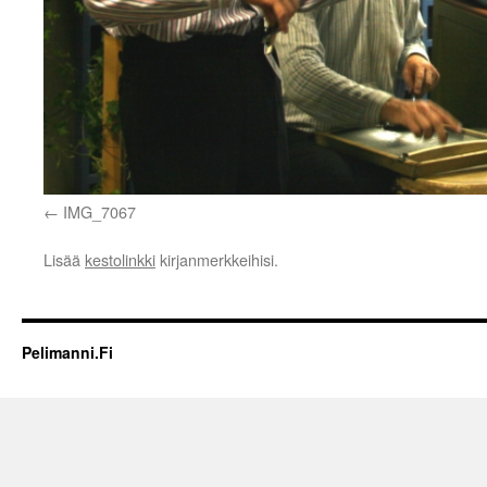
IMG_7067
Lisää
kestolinkki
kirjanmerkkeihisi.
Pelimanni.Fi