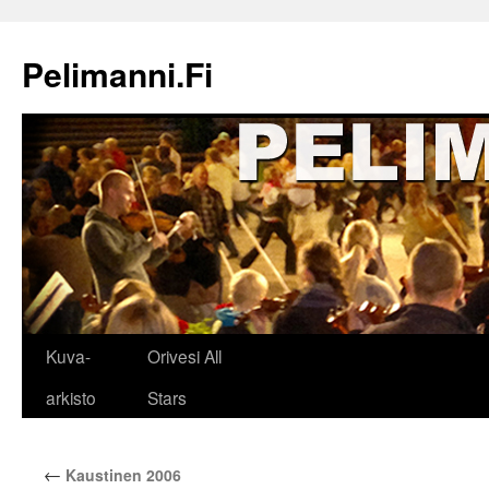
Siirry
sisältöön
Pelimanni.Fi
Kuva-
Orivesi All
arkisto
Stars
←
Kaustinen 2006