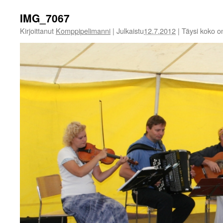
IMG_7067
Kirjoittanut
Komppipelimanni
|
Julkaistu
12.7.2012
|
Täysi koko 