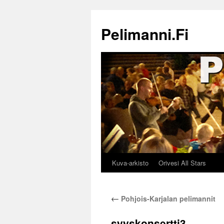
Siirry
sisältöön
Pelimanni.Fi
Kuva-arkisto
Orivesi All Stars
←
Pohjois-Karjalan pelimannit
syyskonsertti3