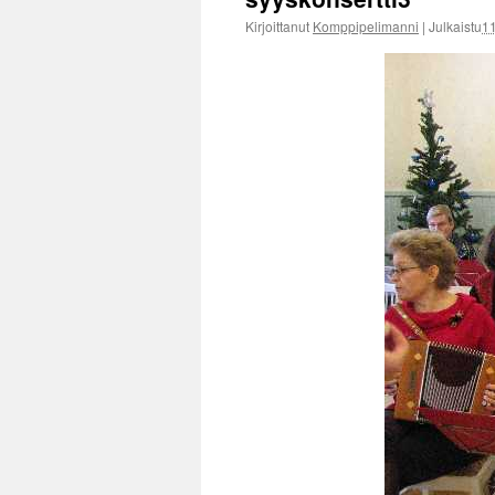
Kirjoittanut
Komppipelimanni
|
Julkaistu
1