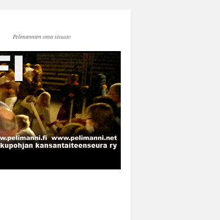
Pelimannien oma sivusto