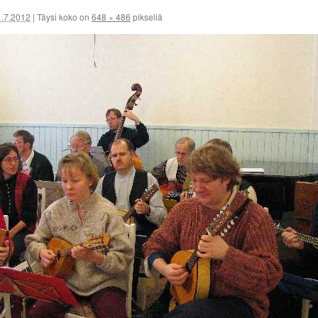
1.7.2012
|
Täysi koko on
648 × 486
pikseliä