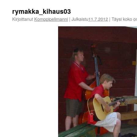
rymakka_kihaus03
Kirjoittanut
Komppipelimanni
|
Julkaistu
11.7.2012
|
Täysi koko 