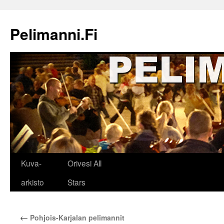
Siirry
sisältöön
Pelimanni.Fi
Kuva-
Orivesi All
arkisto
Stars
←
Pohjois-Karjalan pelimannit