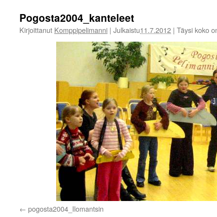
Pogosta2004_kanteleet
Kirjoittanut
Komppipelimanni
|
Julkaistu
11.7.2012
|
Täysi koko 
pogosta2004_Ilomantsin