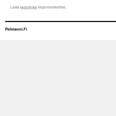
Lisää
kestolinkki
kirjanmerkkeihisi.
Pelimanni.Fi