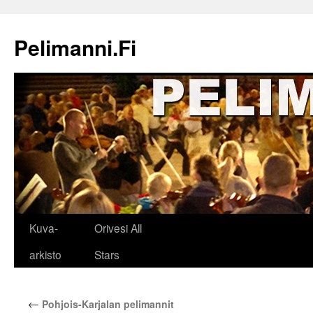
Siirry
sisältöön
Pelimanni.Fi
Kuva-
Orivesi All
arkisto
Stars
←
Pohjois-Karjalan pelimannit