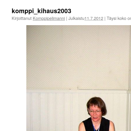
komppi_kihaus2003
Kirjoittanut
Komppipelimanni
|
Julkaistu
11.7.2012
|
Täysi koko 