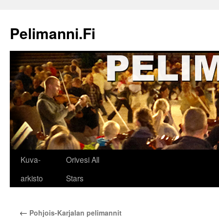
Siirry
sisältöön
Pelimanni.Fi
Kuva-
Orivesi All
arkisto
Stars
←
Pohjois-Karjalan pelimannit