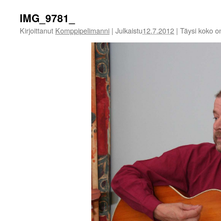
IMG_9781_
Kirjoittanut
Komppipelimanni
|
Julkaistu
12.7.2012
|
Täysi koko 