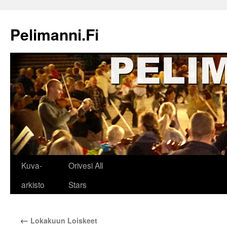
Siirry
sisältöön
Pelimanni.Fi
Kuva-
Orivesi All
arkisto
Stars
←
Lokakuun Loiskeet