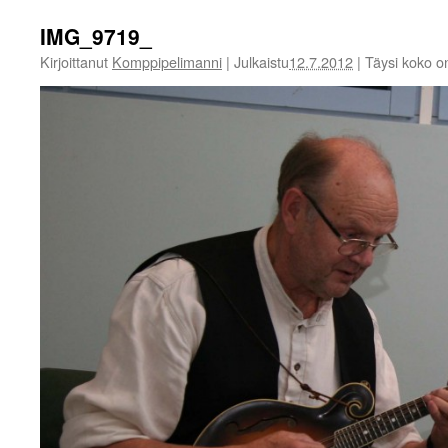
IMG_9719_
Kirjoittanut
Komppipelimanni
|
Julkaistu
12.7.2012
|
Täysi koko 