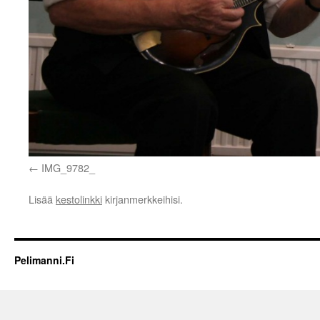
IMG_9782_
Lisää
kestolinkki
kirjanmerkkeihisi.
Pelimanni.Fi