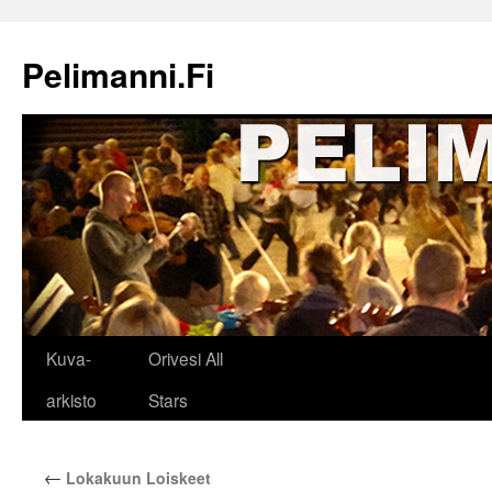
Siirry
sisältöön
Pelimanni.Fi
Kuva-
Orivesi All
arkisto
Stars
←
Lokakuun Loiskeet