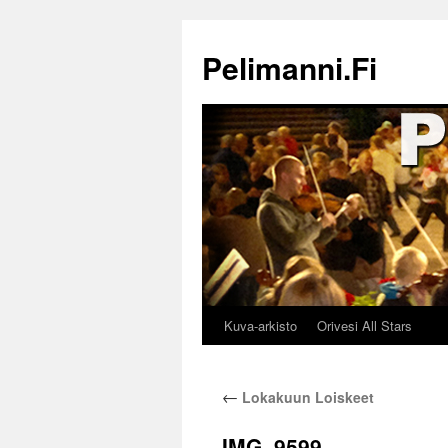
Siirry
sisältöön
Pelimanni.Fi
Kuva-arkisto
Orivesi All Stars
←
Lokakuun Loiskeet
IMG_9599