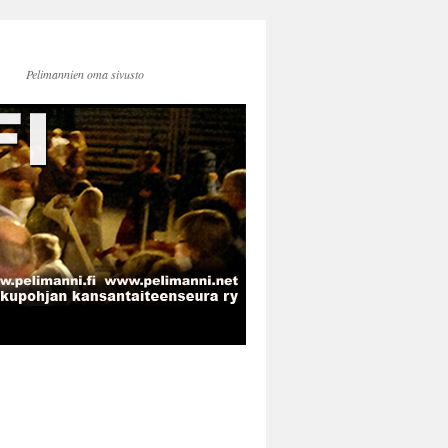
Pelimannien oma sivusto