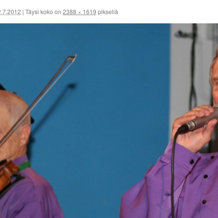
2.7.2012
|
Täysi koko on
2388 × 1619
pikseliä