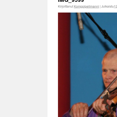
Kirjoittanut
Komppipelimanni
|
Julkaistu
1