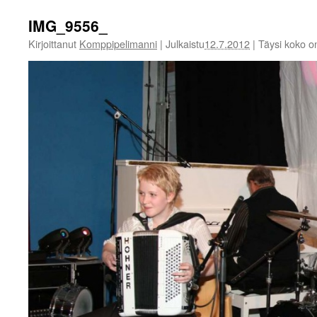
IMG_9556_
Kirjoittanut
Komppipelimanni
|
Julkaistu
12.7.2012
|
Täysi koko 