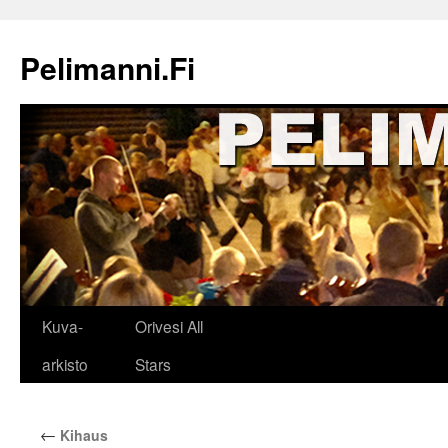
Siirry
sisältöön
Pelimanni.Fi
Kuva-
Orivesi All
arkisto
Stars
←
Kihaus