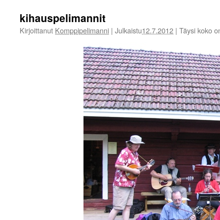
kihauspelimannit
Kirjoittanut
Komppipelimanni
|
Julkaistu
12.7.2012
|
Täysi koko 