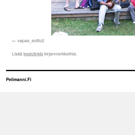
vapaa_soitto2
Lisää
kestolinkki
kirjanmerkkeihisi.
Pelimanni.Fi