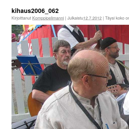
kihaus2006_062
Kirjoittanut
Komppipelimanni
|
Julkaistu
12.7.2012
|
Täysi koko 