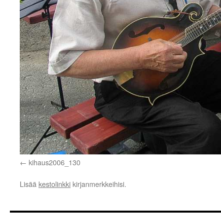
kihaus2006_130
Lisää
kestolinkki
kirjanmerkkeihisi.