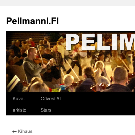
Siirry
sisältöön
Pelimanni.Fi
Kuva-
Orivesi All
arkisto
Stars
←
Kihaus