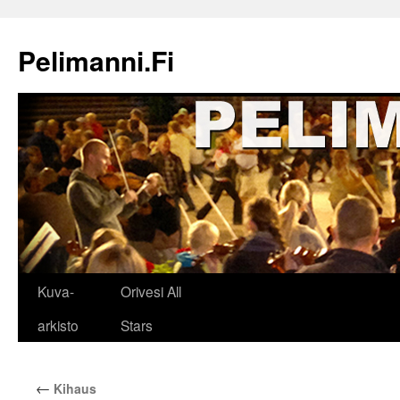
Siirry
sisältöön
Pelimanni.Fi
Kuva-
Orivesi All
arkisto
Stars
←
Kihaus