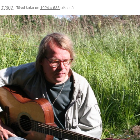
2.7.2012
|
Täysi koko on
1024 × 683
pikseliä