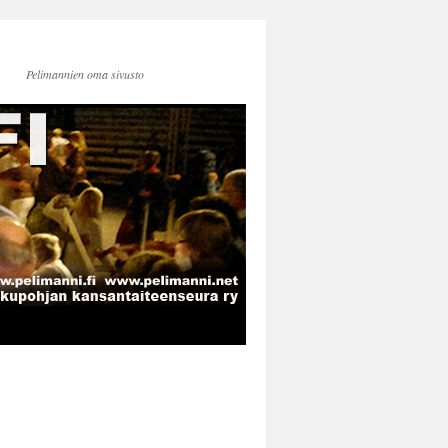
Pelimannien oma sivusto