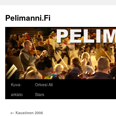
Siirry
sisältöön
Pelimanni.Fi
Kuva-
Orivesi All
arkisto
Stars
←
Kaustinen 2006