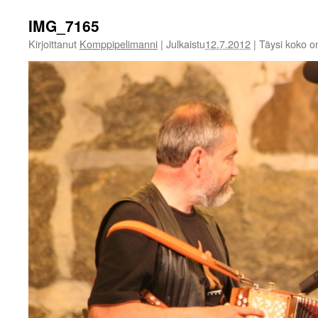
IMG_7165
Kirjoittanut
Komppipelimanni
|
Julkaistu
12.7.2012
|
Täysi koko 