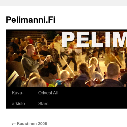
Siirry
sisältöön
Pelimanni.Fi
Kuva-
Orivesi All
arkisto
Stars
←
Kaustinen 2006