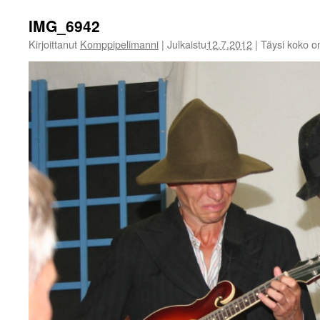
IMG_6942
Kirjoittanut
Komppipelimanni
|
Julkaistu
12.7.2012
|
Täysi koko 