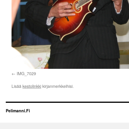
IMG_7029
Lisää
kestolinkki
kirjanmerkkeihisi.
Pelimanni.Fi