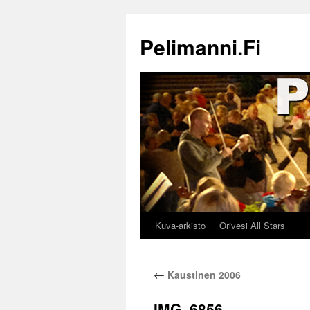
Siirry
sisältöön
Pelimanni.Fi
Kuva-arkisto
Orivesi All Stars
←
Kaustinen 2006
IMG_6856