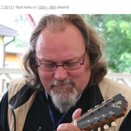
2.7.2012
|
Täysi koko on
1024 × 683
pikseliä