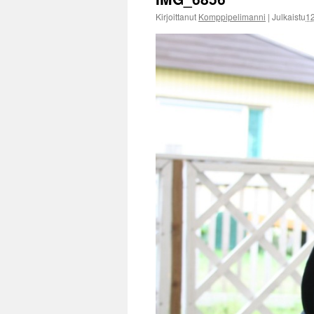
Kirjoittanut
Komppipelimanni
|
Julkaistu
1