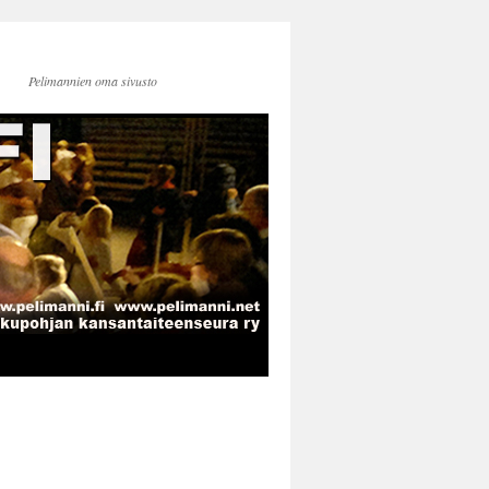
Pelimannien oma sivusto