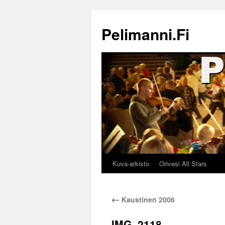
Siirry
sisältöön
Pelimanni.Fi
Kuva-arkisto
Orivesi All Stars
←
Kaustinen 2006
IMG_2118