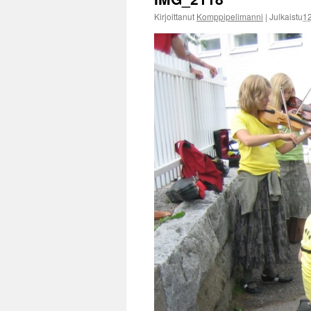
Kirjoittanut
Komppipelimanni
|
Julkaistu
1