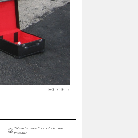
IMG_7094
Toteutettu WordPress-ohjelmiston
voimalla.