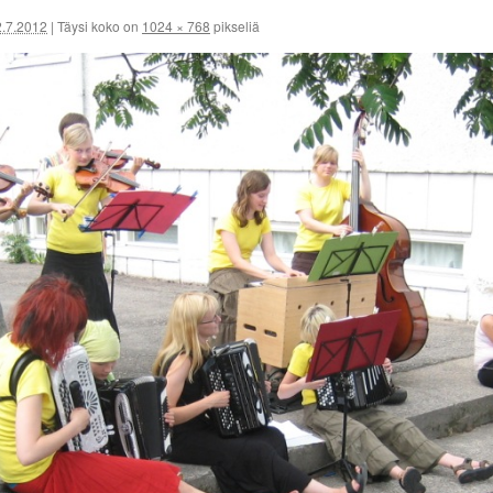
2.7.2012
|
Täysi koko on
1024 × 768
pikseliä