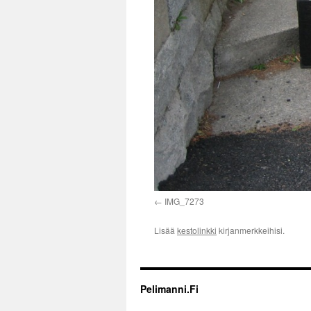
IMG_7273
Lisää
kestolinkki
kirjanmerkkeihisi.
Pelimanni.Fi