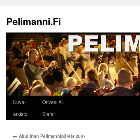
Siirry
sisältöön
Pelimanni.Fi
Kuva-
Orivesi All
arkisto
Stars
←
Akuliinan Pelimannipäivät 2007