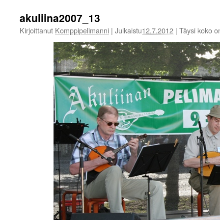
akuliina2007_13
Kirjoittanut
Komppipelimanni
|
Julkaistu
12.7.2012
|
Täysi koko 