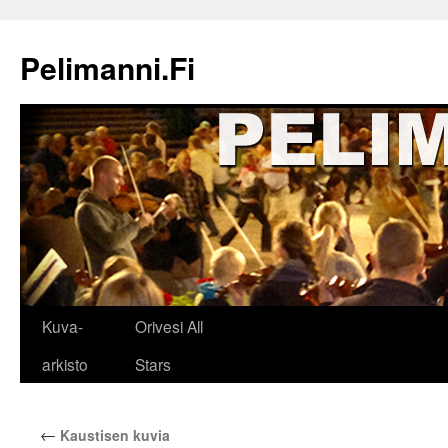
Siirry
sisältöön
Pelimanni.Fi
Kuva-
Orivesi All
arkisto
Stars
←
Kaustisen kuvia