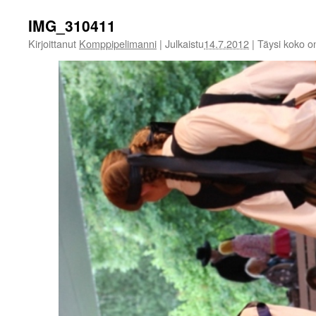
IMG_310411
Kirjoittanut
Komppipelimanni
|
Julkaistu
14.7.2012
|
Täysi koko 