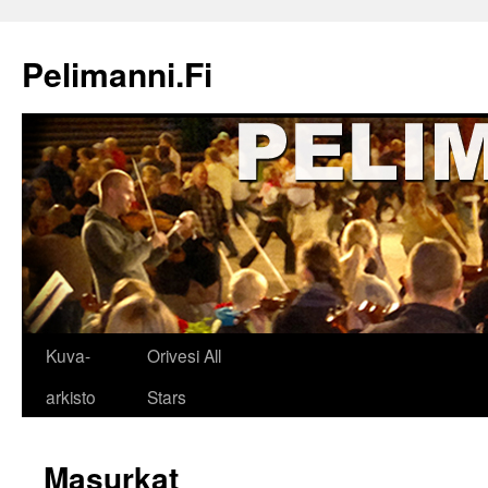
Siirry
sisältöön
Pelimanni.Fi
Kuva-
Orivesi All
arkisto
Stars
Masurkat