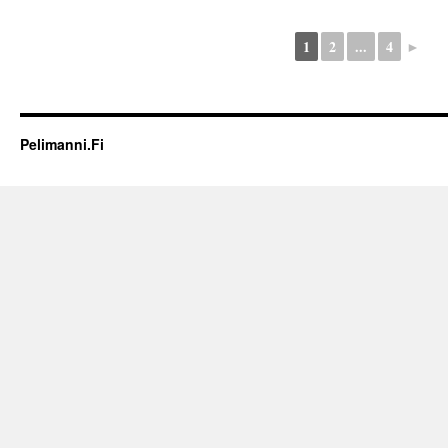
1
2
...
4
►
Pelimanni.Fi