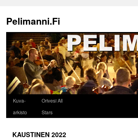
Siirry
sisältöön
Pelimanni.Fi
Kuva-
Orivesi All
arkisto
Stars
KAUSTINEN 2022