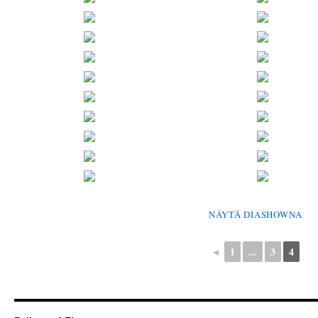
NÄYTÄ DIASHOWNA
◄
1
...
3
4