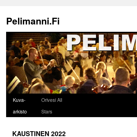
Siirry
sisältöön
Pelimanni.Fi
Kuva-
Orivesi All
arkisto
Stars
KAUSTINEN 2022